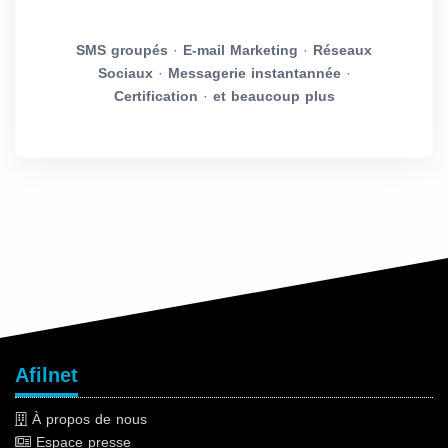
SMS groupés
·
E-mail Marketing
·
Réseaux
Sociaux
·
Messagerie instantannée
·
Certification
·
et beaucoup plus
Afilnet
À propos de nous
Espace presse