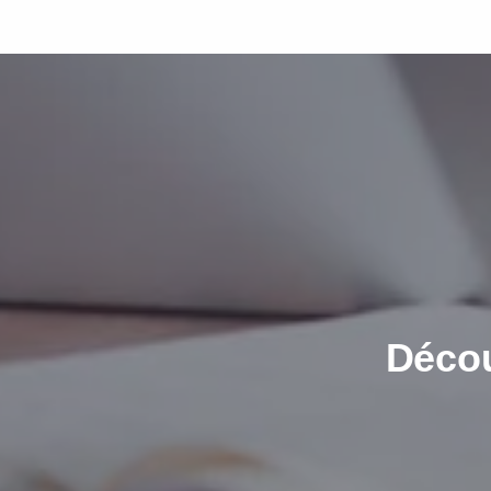
Tanzania Telecommunication
Décou