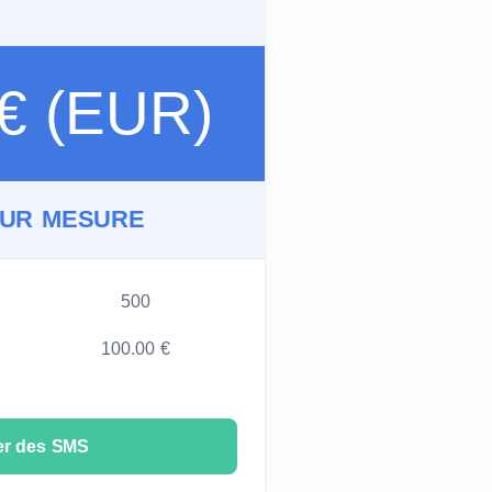
 € (EUR)
SUR MESURE
500
100.00 €
er des SMS