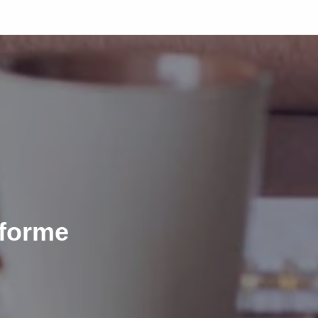
07
eforme