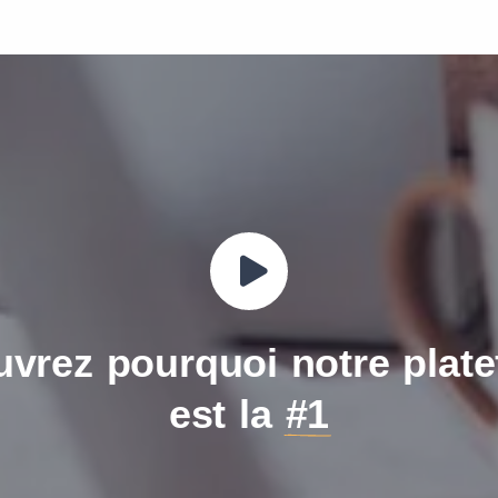
 Company LTD (TTCL)
640
vrez pourquoi notre plat
est la
#1