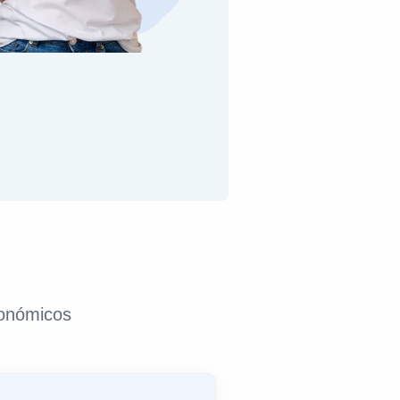
e
conómicos