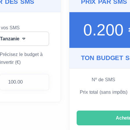
R DES SMS
PRIX PAR SMS
0.200
e vos SMS
 Tanzanie
Précisez le budget à
TON BUDGET 
invertir (€)
Nº de SMS
Prix total (sans impôts)
Achet