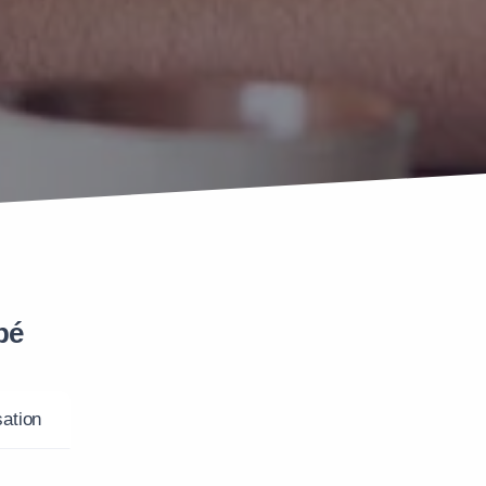
pé
ation