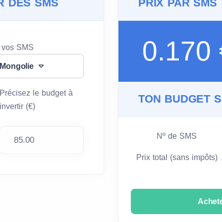
R DES SMS
PRIX PAR SMS
0.170
e vos SMS
 Mongolie
Précisez le budget à
TON BUDGET 
invertir (€)
Nº de SMS
Prix total (sans impôts)
Achet