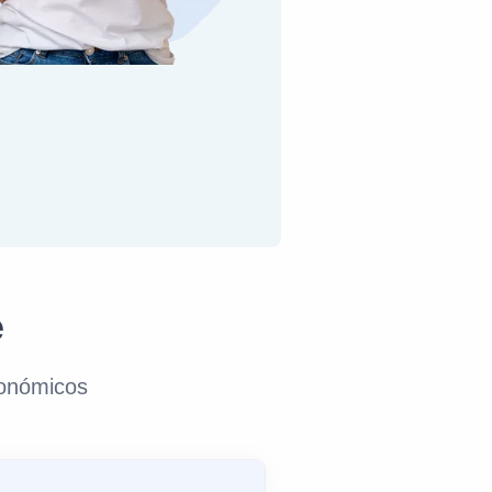
e
conómicos