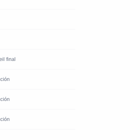
il final
cción
cción
cción