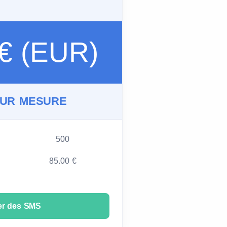
 € (EUR)
SUR MESURE
500
85.00 €
er des SMS