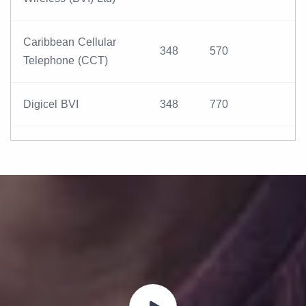
Caribbean Cellular
348
570
Telephone (CCT)
Digicel BVI
348
770